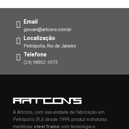
Email
giovani@artcons.com.br
Localização
Petrópolis, Rio de Janeiro
Telefone
(24) 98802-3973
A Artcons, com sua unidade de fabricação em
Petrópolis (RJ) desde 1999, produz estruturas
metálicas
steel frame
com tecnologia e