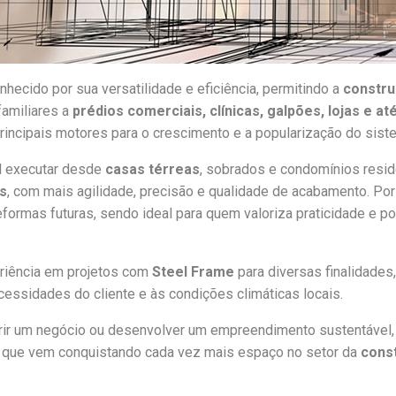
nhecido por sua versatilidade e eficiência, permitindo a
constr
familiares a
prédios comerciais, clínicas, galpões, lojas e at
rincipais motores para o crescimento e a popularização do siste
el executar desde
casas térreas
, sobrados e condomínios reside
s
, com mais agilidade, precisão e qualidade de acabamento. Por
eformas futuras, sendo ideal para quem valoriza praticidade e p
riência em projetos com
Steel Frame
para diversas finalidades
cessidades do cliente e às condições climáticas locais.
abrir um negócio ou desenvolver um empreendimento sustentável
a que vem conquistando cada vez mais espaço no setor da
const