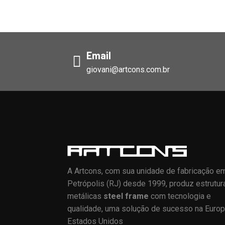
Email
giovani@artcons.com.br
A Artcons, com sua unidade de fabricação e
Petrópolis (RJ) desde 1999, produz estrutur
metálicas
steel frame
com tecnologia e
qualidade, uma solução de sucesso na Europ
Estados Unidos