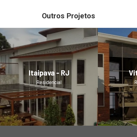
Outros Projetos
Itaipava - RJ
Vi
Residencial
R