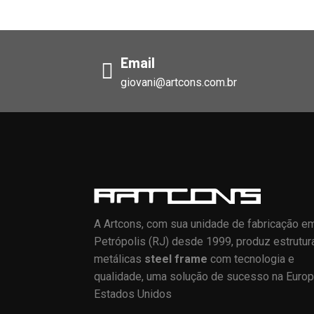
Email
giovani@artcons.com.br
A Artcons, com sua unidade de fabricação e
Petrópolis (RJ) desde 1999, produz estrutur
metálicas
steel frame
com tecnologia e
qualidade, uma solução de sucesso na Europ
Estados Unidos